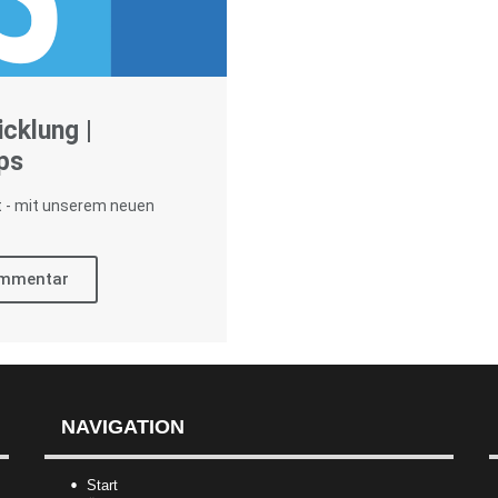
icklung |
ps
t - mit unserem neuen
ommentar
NAVIGATION
Start