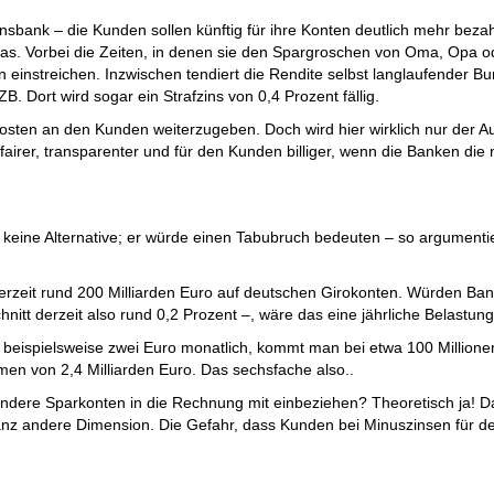
ank – die Kunden sollen künftig für ihre Konten deutlich mehr bezahle
. Vorbei die Zeiten, in denen sie den Spargroschen von Oma, Opa ode
einstreichen. Inzwischen tendiert die Rendite selbst langlaufender 
. Dort wird sogar ein Strafzins von 0,4 Prozent fällig.
 Kosten an den Kunden weiterzugeben. Doch wird hier wirklich nur der
fairer, transparenter und für den Kunden billiger, wenn die Banken di
t keine Alternative; er würde einen Tabubruch bedeuten – so argumenti
erzeit rund 200 Milliarden Euro auf deutschen Girokonten. Würden Ban
hnitt derzeit also rund 0,2 Prozent –, wäre das eine jährliche Belastun
beispielsweise zwei Euro monatlich, kommt man bei etwa 100 Millionen
en von 2,4 Milliarden Euro. Das sechsfache also..
ndere Sparkonten in die Rechnung mit einbeziehen? Theoretisch ja! 
anz andere Dimension. Die Gefahr, dass Kunden bei Minuszinsen für d