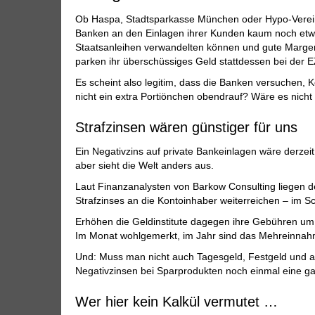
Ob Haspa, Stadtsparkasse München oder Hypo-Vereinsb
Banken an den Einlagen ihrer Kunden kaum noch etwas
Staatsanleihen verwandelten können und gute Margen 
parken ihr überschüssiges Geld stattdessen bei der EZB
Es scheint also legitim, dass die Banken versuchen,
nicht ein extra Portiönchen obendrauf? Wäre es nicht 
Strafzinsen wären günstiger für uns
Ein Negativzins auf private Bankeinlagen wäre derzei
aber sieht die Welt anders aus.
Laut Finanzanalysten von Barkow Consulting liegen d
Strafzinses an die Kontoinhaber weiterreichen – im Sc
Erhöhen die Geldinstitute dagegen ihre Gebühren um 
Im Monat wohlgemerkt, im Jahr sind das Mehreinnahm
Und: Muss man nicht auch Tagesgeld, Festgeld und a
Negativzinsen bei Sparprodukten noch einmal eine g
Wer hier kein Kalkül vermutet …