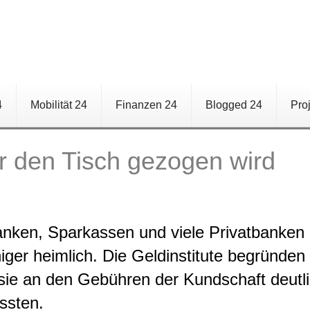
4
Mobilität 24
Finanzen 24
Blogged 24
Pro
 den Tisch gezogen wird
nken, Sparkassen und viele Privatbanken 
er heimlich. Die Geldinstitute begründen da
sie an den Gebühren der Kundschaft deutlic
ssten.