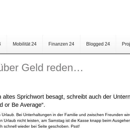
4
Mobilität 24
Finanzen 24
Blogged 24
Pro
 über Geld reden…
ltes Sprichwort besagt, schreibt auch der Unter
d or Be Average“.
m Urlaub. Bei Unterhaltungen in der Familie und zwischen Freunden wi
 Urlaub nicht leisten, am Samstag ist die Kasse knapp beim Ausgehe
 schnell wieder bei Seite geschoben. Psst!