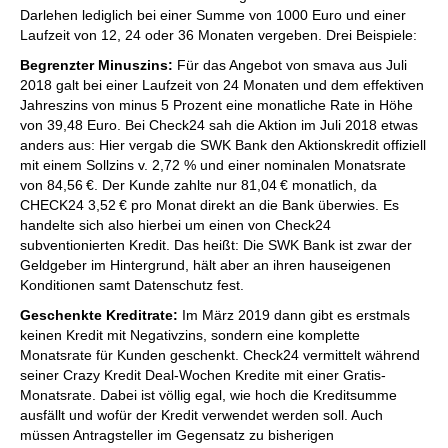
Darlehen lediglich bei einer Summe von 1000 Euro und einer
Laufzeit von 12, 24 oder 36 Monaten vergeben. Drei Beispiele:
Begrenzter Minuszins:
Für das Angebot von smava aus Juli
2018 galt bei einer Laufzeit von 24 Monaten und dem effektiven
Jahreszins von minus 5 Prozent eine monatliche Rate in Höhe
von 39,48 Euro. Bei Check24 sah die Aktion im Juli 2018 etwas
anders aus: Hier vergab die SWK Bank den Aktionskredit offiziell
mit einem Sollzins v. 2,72 % und einer nominalen Monatsrate
von 84,56 €. Der Kunde zahlte nur 81,04 € monatlich, da
CHECK24 3,52 € pro Monat direkt an die Bank überwies. Es
handelte sich also hierbei um einen von Check24
subventionierten Kredit. Das heißt: Die SWK Bank ist zwar der
Geldgeber im Hintergrund, hält aber an ihren hauseigenen
Konditionen samt Datenschutz fest.
Geschenkte Kreditrate:
Im März 2019 dann gibt es erstmals
keinen Kredit mit Negativzins, sondern eine komplette
Monatsrate für Kunden geschenkt. Check24 vermittelt während
seiner Crazy Kredit Deal-Wochen Kredite mit einer Gratis-
Monatsrate. Dabei ist völlig egal, wie hoch die Kreditsumme
ausfällt und wofür der Kredit verwendet werden soll. Auch
müssen Antragsteller im Gegensatz zu bisherigen